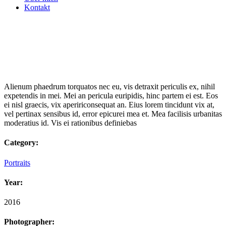
Kontakt
Alienum phaedrum torquatos nec eu, vis detraxit periculis ex, nihil
expetendis in mei. Mei an pericula euripidis, hinc partem ei est. Eos
ei nisl graecis, vix apeririconsequat an. Eius lorem tincidunt vix at,
vel pertinax sensibus id, error epicurei mea et. Mea facilisis urbanitas
moderatius id. Vis ei rationibus definiebas
Category:
Portraits
Year:
2016
Photographer: