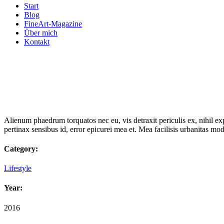
Start
Blog
FineArt-Magazine
Über mich
Kontakt
Alienum phaedrum torquatos nec eu, vis detraxit periculis ex, nihil expe
pertinax sensibus id, error epicurei mea et. Mea facilisis urbanitas mod
Category:
Lifestyle
Year:
2016